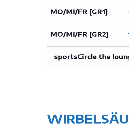
MO/MI/FR [GR1]
MO/MI/FR [GR2]
sportsCircle the lou
WIRBELSÄ