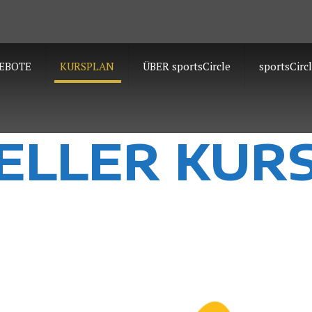
EBOTE
KURSPLAN
ÜBER sportsCircle
sportsCircl
ELLER KUR